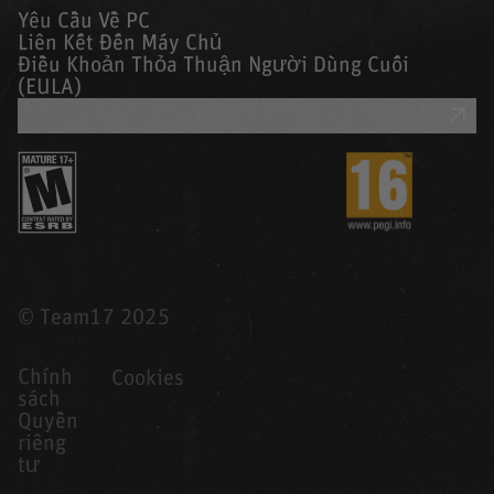
Yêu Cầu Về PC
Liên Kết Đến Máy Chủ
Điều Khoản Thỏa Thuận Người Dùng Cuối
(EULA)
YÊU CẦU HỖ TRỢ
© Team17 2025
Chính
Cookies
sách
Quyền
riêng
tư