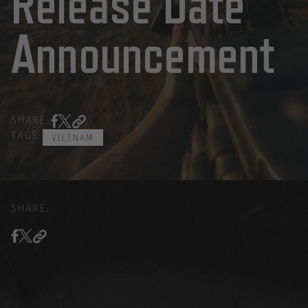
Release Date
Announcement
SHARE:
TAGS:
VIETNAM
SHARE: