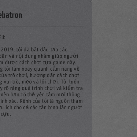
ebatron
ỆU:
2019, tôi đã bắt đầu tạo các
ẫn và nội dung nhằm giúp người
m được cách chơi tựa game này.
DEO
g tôi làm xoay quanh cẩm nang về
của trò chơi, hướng dẫn cách chơi
 vai trò, mẹo và lối chơi. Tôi luôn
ày rõ ràng quá trình chơi và kiểm tra
, nên bạn có thể yên tâm mọi thông
chính xác. Kênh của tôi là nguồn tham
u ích cho cả các tân binh lẫn người
 cựu.