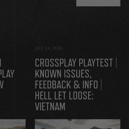
TẤT CẢ BLOG
JULY 24, 2026
H
CROSSPLAY PLAYTEST |
PLAY
KNOWN ISSUES,
W
FEEDBACK & INFO |
HELL LET LOOSE:
VIETNAM