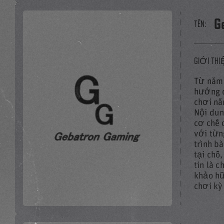
G
TÊN:
GIỚI THI
Từ năm 
hướng d
chơi nắ
PHÁT TOÀN BỘ VI
Nội dun
cơ chế 
với từng
trình b
tại chỗ
tin là 
khảo hữ
chơi kỳ
Liên kết