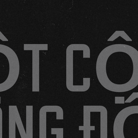
T CỘ
ỒNG Đ