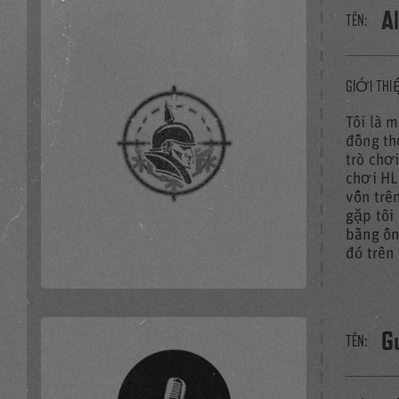
A
TÊN:
GIỚI THI
Tôi là 
PHÁT TOÀN BỘ VI
đồng th
trò chơ
chơi HL
vốn trê
gặp tôi
bằng ốn
đó trên
Liên kết
G
TÊN: