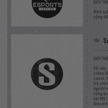
PHÁT TOÀN BỘ VI
GIỚI THI
Bình luậ
cộng đồ
Liên kết
S
TÊN:
GIỚI THI
Tôi xây
PHÁT TOÀN BỘ VI
video l
Loose. 
trò chơ
người e
cũng qu
tại Mỹ 
Discord