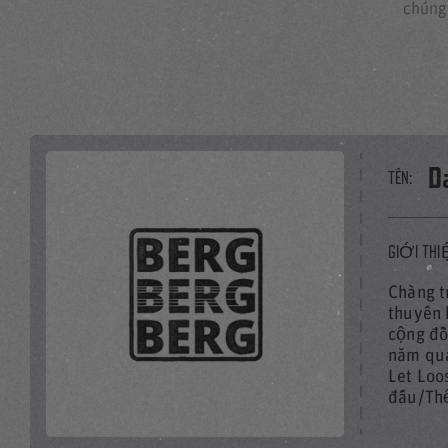
chúng
D
TÊN:
GIỚI THI
PHÁT TOÀN BỘ VI
Chàng t
thuyên 
cộng đồ
năm qua
Let Loo
đấu/Thể
Liên kết