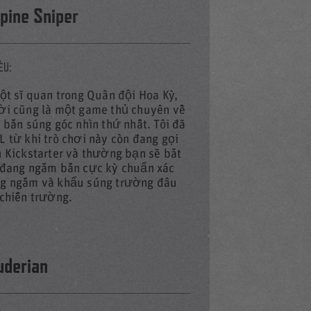
lpine Sniper
ỆU:
một sĩ quan trong Quân đội Hoa Kỳ,
DEO
ời cũng là một game thủ chuyên về
i bắn súng góc nhìn thứ nhất. Tôi đã
L từ khi trò chơi này còn đang gọi
n Kickstarter và thường bạn sẽ bắt
 đang ngắm bắn cực kỳ chuẩn xác
g ngắm và khẩu súng trường đâu
 chiến trường.
uderian