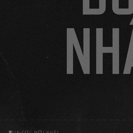
NH
TIN TỨC MỚI NHẤT