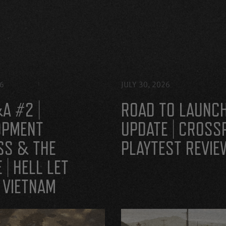
26
JULY 30, 2026
A #2 |
ROAD TO LAUNC
OPMENT
UPDATE | CROSS
SS & THE
PLAYTEST REVIE
 | HELL LET
 VIETNAM