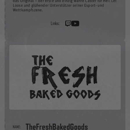
das Original – der erste und einzig wahre Caster für Hell Let
Loose und glühender Unterstützer seiner Esport- und
Wettkampfszene.
Links:
TheFreshBakedGoods
NAME: