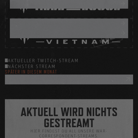
DAS SPIEL KAUFEN
MEHR ERFAHREN
WUNSCHLISTE
AKTUELLER TWITCH-STREAM
NÄCHSTER STREAM
SPÄTER IN DIESEM MONAT
ZUM TWITCH-KANAL
DEIN NÄCHSTES LIEBLINGSVIDEO VON HELL
LET LOOSE
AKTUELL WIRD NICHTS
Verkürze dir die Wartezeit auf deinen nächsten
GESTREAMT
Stream und schau bei unseren War-Correspondent-
Kanälen rein. So verbesserst du garantiert dein
HIER FINDEST DU ALL UNSERE WAR-
Gameplay bei Hell Let Loose!
CORRESPONDENT-STREAMS.